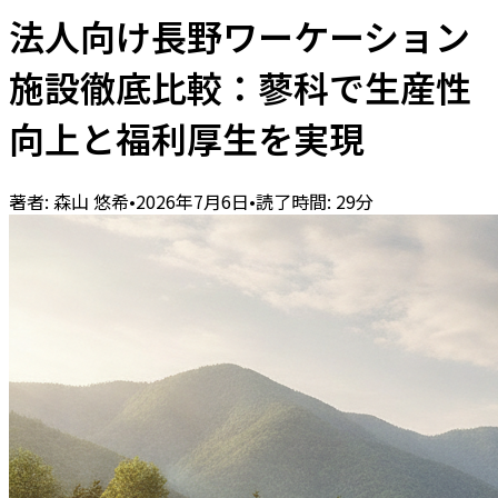
法人向け長野ワーケーション
施設徹底比較：蓼科で生産性
向上と福利厚生を実現
著者:
森山 悠希
•
2026年7月6日
•
読了時間:
29
分